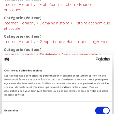
Internet Hierarchy
>
Etat - Administration
>
Finances
publiques
Catégorie (éditeur)
Internet Hierarchy
>
Domaine histoire
>
Histoire économique
et sociale
Catégorie (éditeur)
Internet Hierarchy
>
Géopolitique
>
Humanitaire - Ingérence
Catégorie (éditeur)
Internet Hierarchy
>
Sociologie
>
Sociologie économique
Catégorie (éditeur)
Internet Hierarchy
>
Histoire
Ce site web utilise des cookies
Catégorie (éditeur)
Les cookies nous permettent de personnaliser le contenu et les annonces, d'offrir des
fonctionnalités relatives aux médias sociaux et d'analyser notre trafic. Nous partageons
Internet Hierarchy
>
International
également des informations sur l'utilisation de notre site avec nos partenaires de médias
sociaux, de publicité et d'analyse, qui peuvent combiner celles-ci avec d'autres
Catégorie (éditeur)
informations que vous leur avez fournies ou qu'ils ont collectées lors de votre utilisation
Internet Hierarchy
>
Politique
de leurs services.
Catégorie (éditeur)
Internet Hierarchy
>
Société
Sélection
Nécessaires
du