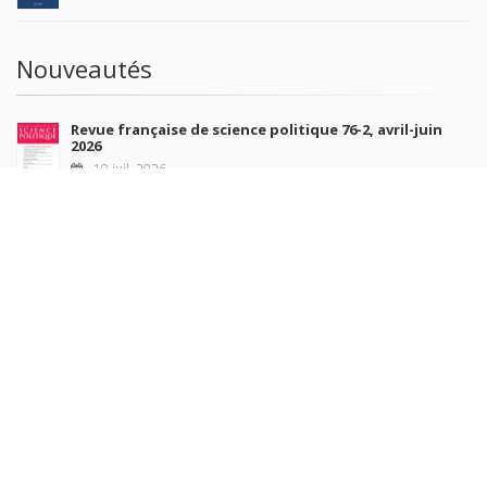
Nouveautés
Revue française de science politique 76-2, avril-juin
2026
10 juil. 2026
Revue française de sociologie 66 3/4, juillet-décembre
2026
7 juil. 2026
Sociétés contemporaines 139, 2025
6 juil. 2026
Raisons politiques 102, mai 2026
23 juin 2026