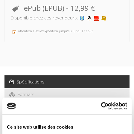
ePub (EPUB)
-
12,99 €
Disponible chez ces revendeurs:
Attention ! Pas d'expédition jusqu'au lundi 17 août
Spécifications
Formats
Sommaire
Spécifications
Ce site web utilise des cookies