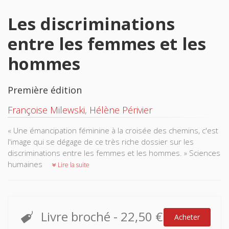
Les discriminations
entre les femmes et les
hommes
Première édition
Françoise Milewski
,
Hélène Périvier
« Une émancipation féminine à la croisée des chemins, c'est
l'image qui se dégage de ce très riche dossier sur les
discriminations entre les femmes et les hommes. » Sciences
humaines
Lire la suite
Livre broché
-
22,50 €
Acheter