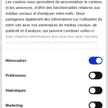
Les cookies nous permettent de personnaliser le contenu
et les annonces, d'offrir des fonctionnalités relatives aux
Éditeur
médias sociaux et d'analyser notre trafic. Nous
Presses de Sciences Po
partageons également des informations sur l'utilisation de
Auteur
notre site avec nos partenaires de médias sociaux, de
Françoise Milewski
,
Hélène Périvier
publicité et d'analyse, qui peuvent combiner celles-ci
Collection
avec d'autres informations que vous leur avez fournies
Académique
ou qu'ils ont collectées lors de votre utilisation de leurs
Langue
services.
français
Sélection
Mots clés
Nécessaires
du
Discrimination
,
Égalité
,
Femmes
,
Genre
,
Militantisme
,
Parité
,
consentement
Représentation politique
Préférences
Catégorie (éditeur)
Internet Hierarchy
>
Sociologie
>
Étude de genre
Catégorie (éditeur)
Statistiques
Internet Hierarchy
>
Société
Catégorie (éditeur)
Marketing
Internet Hierarchy
>
Sociologie