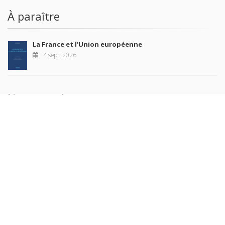
À paraître
La France et l'Union européenne
4 sept. 2026
Nouveautés
Revue française de science politique 76-2, avril-juin
2026
10 juil. 2026
Revue française de sociologie 66 3/4, juillet-décembre
2026
7 juil. 2026
Sociétés contemporaines 139, 2025
6 juil. 2026