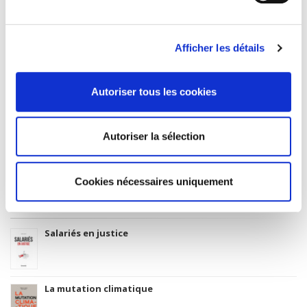
BISAC Subject Heading
POL000000 POLITICAL SCIENCE
Afficher les détails
Code publique Onix
06 Professionnel et académique
Date de première publication du titre
Autoriser tous les cookies
16 mars 2011
Code Identifiant de classement sujet
Autoriser la sélection
Classification thématique Thema: Politique et gouvernement
Cookies nécessaires uniquement
Titres
liés
Salariés en justice
La mutation climatique