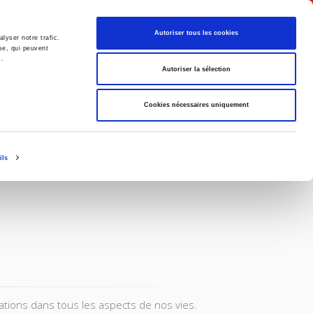
Français
Autoriser tous les cookies
lyser notre trafic.
se, qui peuvent
s.
Politique
Société
Autoriser la sélection
Cookies nécessaires uniquement
ils
ations dans tous les aspects de nos vies.