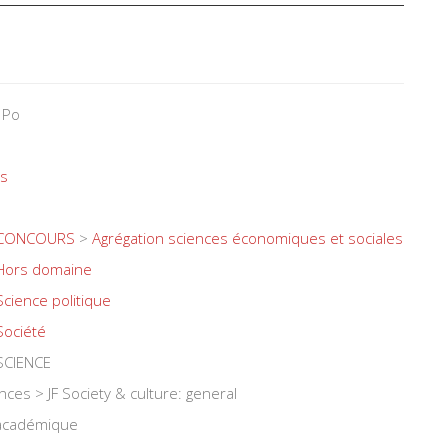
 Po
és
CONCOURS
>
Agrégation sciences économiques et sociales
Hors domaine
Science politique
Société
SCIENCE
ences > JF Society & culture: general
 académique