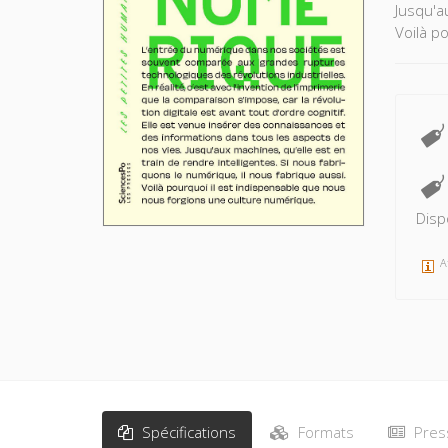
Jusqu'au
Voilà p
Disp
A
Spécifications
Formats
Pres