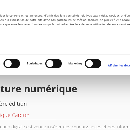
er le contenu et les annonces, d'offrir des fonctionnalités relatives aux médias sociaux et d'ana
 sur l'utilisation de notre site avec nos partenaires de médias sociaux, de publicité et d'analy
ns que vous leur avez fournies ou qu'ils ont collectées lors de votre utilisation de leurs service
il
Environnement
Histoire
International
s
Statistiques
Marketing
Afficher les déta
lture numérique
ère édition
ique Cardon
lu­tion digitale est venue insérer des connaissances et des inform