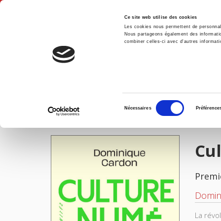
Ce site web utilise des cookies
Les cookies nous permettent de personnalis
Nous partageons également des informations
combiner celles-ci avec d'autres informatio
Accue
Culture numérique
Accueil
Sélection
Nécessaires
Préférence
du
IMAGES
consentement
Cu
Premi
Domin
La révo