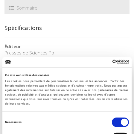
Sommaire
Spécifications
Éditeur
Presses de Sciences Po
Auteur
Dina Ionesco
,
Daria Mokhnacheva
,
François Gemenne
Ce site web utilise des cookies
Collection
Les cookies nous permettent de personnaliser le contenu et les annonces, d'offrir des
Atlas
fonctionnalités relatives aux médias sociaux et d'analyser notre trafic. Nous partageons
également des informations sur l'utilisation de notre site avec nos partenaires de médias
Langue
sociaux, de publicité et d'analyse, qui peuvent combiner celles-ci avec d'autres
français
informations que vous leur avez fournies ou qu'ils ont collectées lors de votre utilisation
de leurs services.
Mots clés
Changement climatique
,
Conflits
,
environnement
,
Sélection
Géopolitique
,
Gouvernance
,
Migrations
,
Négociations
Nécessaires
du
internationales
,
Sécurité humaine
consentement