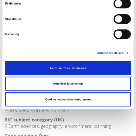
Catégorie (éditeur)
Préférences
Internet Hierarchy
>
Géopolitique
>
Developpement /
durable
Statistiques
Catégorie (éditeur)
Internet Hierarchy
>
Domaines
>
Politiques de la Terre
Marketing
Catégorie (éditeur)
Internet Hierarchy
>
Géopolitique
>
Questions migratoires
Afficher les détails
Catégorie (éditeur)
Internet Hierarchy
>
Environnement
Autoriser tous les cookies
Catégorie (éditeur)
Internet Hierarchy
>
Géopolitique
Autoriser la sélection
Catégorie (éditeur)
Internet Hierarchy
>
International
Cookies nécessaires uniquement
BISAC Subject Heading
POL000000 POLITICAL SCIENCE
BIC subject category (UK)
R Earth sciences, geography, environment, planning
Code publique Onix