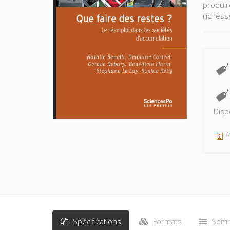
produir
richess
Disp
A
Spécifications
Formats
Somm