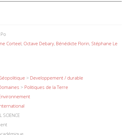
 Po
ne Corteel
,
Octave Debary
,
Bénédicte Florin
,
Stéphane Le
Géopolitique
>
Developpement / durable
Domaines
>
Politiques de la Terre
Environnement
International
L SCIENCE
ent
 académique