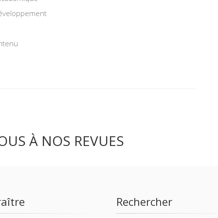
éveloppement
ntenu
OUS À NOS REVUES
aître
Rechercher