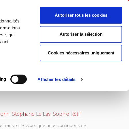
Français
Autoriser tous les cookies
ionnalités
Politique
Société
formations
Autoriser la sélection
yse, qui
s ont
Cookies nécessaires uniquement
ing
Afficher les détails
orin
,
Stéphane Le Lay
,
Sophie Rétif
que transitoire. Alors que nous continuons de