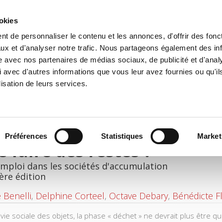
ookies
t de personnaliser le contenu et les annonces, d'offrir des fonct
il
Environnement
Histoire
International
ux et d'analyser notre trafic. Nous partageons également des in
site avec nos partenaires de médias sociaux, de publicité et d'anal
 avec d'autres informations que vous leur avez fournies ou qu'il
lisation de leurs services.
Préférences
Statistiques
Market
 faire des restes ?
mploi dans les sociétés d'accumulation
ère édition
e Benelli
,
Delphine Corteel
,
Octave Debary
,
Bénédicte Fl
 vie sociale des objets, la phase « déchet » ne devrait plus être 