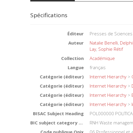
Spécifications
Éditeur
Presses de Sciences
Auteur
Natalie Benelli
,
Delphi
Lay
,
Sophie Rétif
Collection
Académique
Langue
français
Catégorie (éditeur)
Internet Hierarchy
>
Catégorie (éditeur)
Internet Hierarchy
>
Catégorie (éditeur)
Internet Hierarchy
>
Catégorie (éditeur)
Internet Hierarchy
>
BISAC Subject Heading
POL000000 POLITICA
BIC subject category (UK)
RNH Waste managem
Code publique Onix
06 Professionnel et