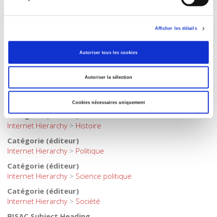
Catégorie (éditeur)
Internet Hierarchy
>
CONCOURS
>
Agrégation Histoire
Afficher les détails
Catégorie (éditeur)
Internet Hierarchy
>
Science politique
>
Gouvernances
Autoriser tous les cookies
Catégorie (éditeur)
Internet Hierarchy
>
Domaines
>
Gouvernances
Autoriser la sélection
Catégorie (éditeur)
Internet Hierarchy
>
Science politique
>
Politiques publiques
Cookies nécessaires uniquement
Catégorie (éditeur)
Internet Hierarchy
>
Histoire
Catégorie (éditeur)
Internet Hierarchy
>
Politique
Catégorie (éditeur)
Internet Hierarchy
>
Science politique
Catégorie (éditeur)
Internet Hierarchy
>
Société
BISAC Subject Heading