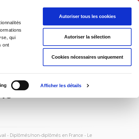
Français
Autoriser tous les cookies
ionnalités
Politique
Société
formations
Autoriser la sélection
yse, qui
s ont
Cookies nécessaires uniquement
ing
Afficher les détails
018
avail - Diplômés/non-diplômés en France - Le