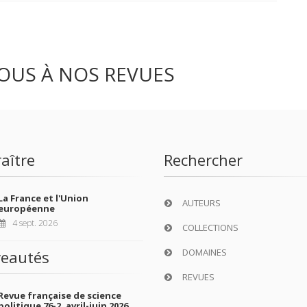
OUS À NOS REVUES
aître
Rechercher
La France et l'Union
AUTEURS
européenne
4 sept. 2026
COLLECTIONS
DOMAINES
eautés
REVUES
Revue française de science
politique 76-2, avril-juin 2026