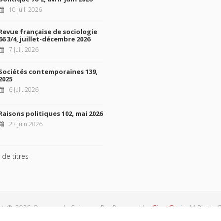
10 juil. 2026
Revue française de sociologie
66 3/4, juillet-décembre 2026
7 juil. 2026
Sociétés contemporaines 139,
2025
6 juil. 2026
Raisons politiques 102, mai 2026
23 juin 2026
 de titres
ht © 2026, Presses de Sciences Po. Powered by
GiantChair
. All Rights