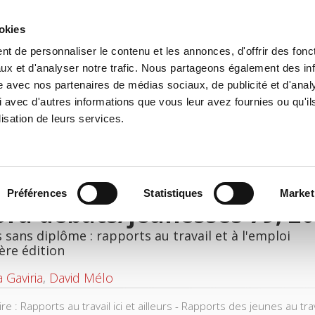
ookies
t de personnaliser le contenu et les annonces, d'offrir des fonct
il
Environnement
Histoire
International
ux et d'analyser notre trafic. Nous partageons également des in
site avec nos partenaires de médias sociaux, de publicité et d'anal
 avec d'autres informations que vous leur avez fournies ou qu'il
lisation de leurs services.
Préférences
Statistiques
Market
ra débats/jeunesses 79, 2
 sans diplôme : rapports au travail et à l'emploi
ère édition
 Gaviria
,
David Mélo
e : Rapports au travail ici et ailleurs - Rapports des jeunes au tr