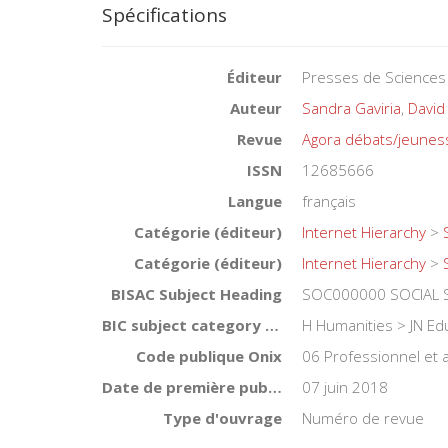
Spécifications
Éditeur
Presses de Sciences
Auteur
Sandra Gaviria
,
David
Revue
Agora débats/jeunes
ISSN
12685666
Langue
français
Catégorie (éditeur)
Internet Hierarchy
>
Catégorie (éditeur)
Internet Hierarchy
>
BISAC Subject Heading
SOC000000 SOCIAL S
BIC subject category (UK)
H Humanities > JN Ed
Code publique Onix
06 Professionnel et
Date de première publication du titre
07 juin 2018
Type d'ouvrage
Numéro de revue