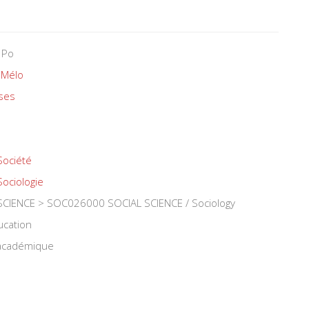
 Po
 Mélo
ses
Société
Sociologie
CIENCE > SOC026000 SOCIAL SCIENCE / Sociology
ucation
 académique