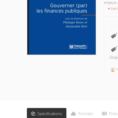
enjeux 
Lire l
Disp
A
Spécifications
Formats
Pres