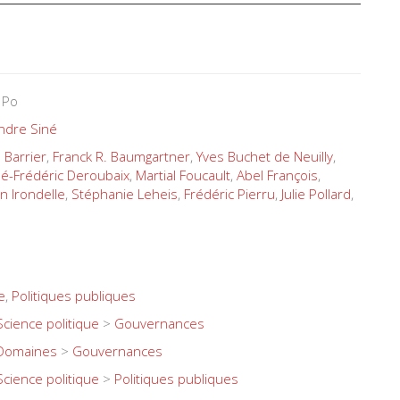
 Po
ndre Siné
n Barrier
,
Franck R. Baumgartner
,
Yves Buchet de Neuilly
,
sé-Frédéric Deroubaix
,
Martial Foucault
,
Abel François
,
n Irondelle
,
Stéphanie Leheis
,
Frédéric Pierru
,
Julie Pollard
,
e
,
Politiques publiques
Science politique
>
Gouvernances
Domaines
>
Gouvernances
Science politique
>
Politiques publiques