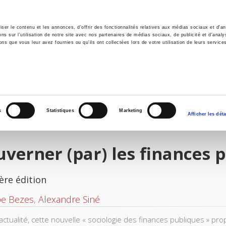
er le contenu et les annonces, d'offrir des fonctionnalités relatives aux médias sociaux et d'ana
 sur l'utilisation de notre site avec nos partenaires de médias sociaux, de publicité et d'analy
ns que vous leur avez fournies ou qu'ils ont collectées lors de votre utilisation de leurs service
il
Environnement
Histoire
International
s
Statistiques
Marketing
Afficher les déta
verner (par) les finances 
ère édition
pe Bezes
,
Alexandre Siné
'actualité, cette nouvelle « sociologie des finances publiques » 