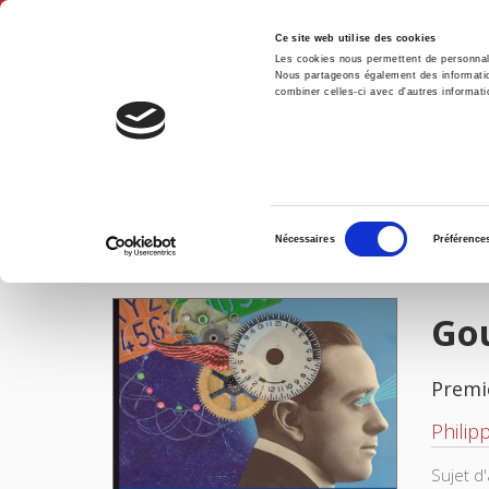
Ce site web utilise des cookies
Les cookies nous permettent de personnalis
Nous partageons également des informations
combiner celles-ci avec d'autres informatio
Accue
Accueil
Sélection
Nécessaires
Préférence
du
IMAGES
consentement
Gou
Premi
Philip
Sujet d