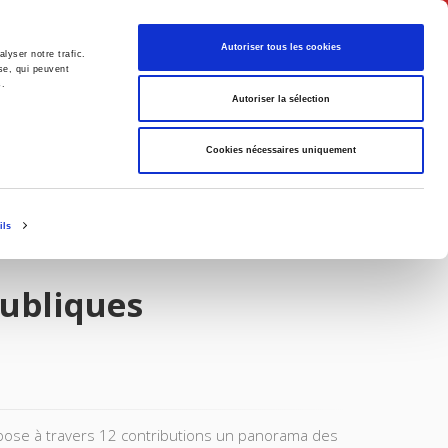
Français
Autoriser tous les cookies
lyser notre trafic.
se, qui peuvent
s.
Politique
Société
Autoriser la sélection
Cookies nécessaires uniquement
ils
publiques
propose à travers 12 contributions un panorama des