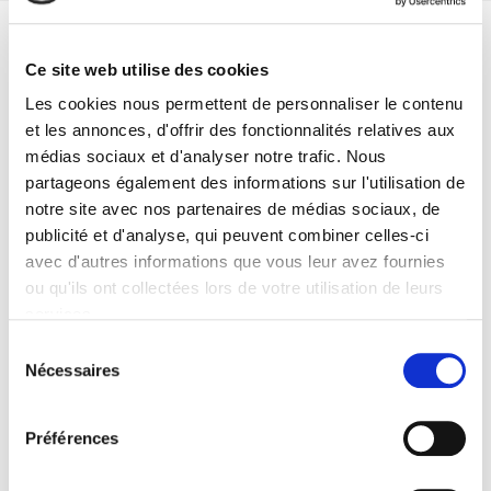
Spécifications
Ce site web utilise des cookies
Formats
Les cookies nous permettent de personnaliser le contenu
et les annonces, d'offrir des fonctionnalités relatives aux
Sommaire
médias sociaux et d'analyser notre trafic. Nous
partageons également des informations sur l'utilisation de
notre site avec nos partenaires de médias sociaux, de
Spécifications
publicité et d'analyse, qui peuvent combiner celles-ci
avec d'autres informations que vous leur avez fournies
ou qu'ils ont collectées lors de votre utilisation de leurs
Éditeur
Presses de Sciences Po
services.
Auteur
Sélection
Agnès Sinaï
,
Mathilde Szuba
Nécessaires
du
consentement
Avec
Christian Arnsperger
,
Ugo Bardi
,
Dominique Bourg
,
Julie
Préférences
Celnik
,
Yves Cochet
,
Sandrine Rousseau
,
Benoît Thévard
Collection