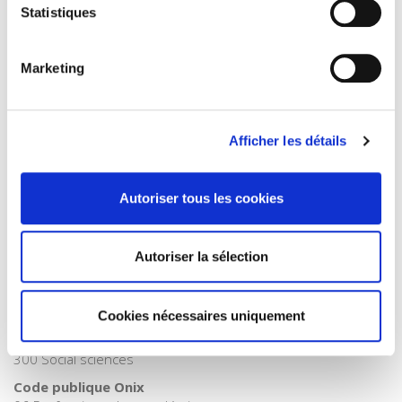
Statistiques
Nouveaux Débats
Langue
français
Marketing
Catégorie (éditeur)
Internet Hierarchy
>
Géopolitique
>
Developpement /
durable
Afficher les détails
Catégorie (éditeur)
Internet Hierarchy
>
Domaines
>
Politiques de la Terre
Autoriser tous les cookies
Catégorie (éditeur)
Internet Hierarchy
>
Environnement
Catégorie (éditeur)
Autoriser la sélection
Internet Hierarchy
>
International
BISAC Subject Heading
NAT010000 NATURE / Ecology
Cookies nécessaires uniquement
Dewey (abrégé)
300 Social sciences
Code publique Onix