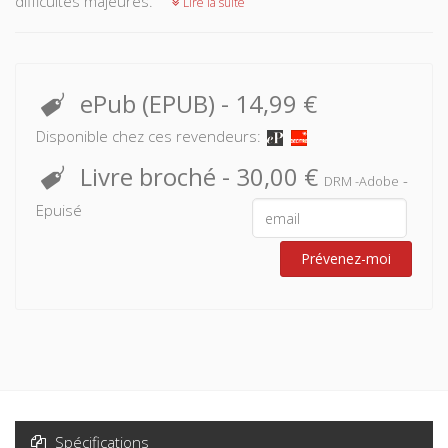
difficultés majeures.
Lire la suite
ePub (EPUB)
-
14,99 €
Disponible chez ces revendeurs:
Livre broché
-
30,00 €
-
DRM -Adobe
Epuisé
Prévenez-moi
Spécifications