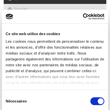
Formats
Presse
Sommaire
Ce site web utilise des cookies
Les cookies nous permettent de personnaliser le contenu
Spécifications
et les annonces, d'offrir des fonctionnalités relatives aux
médias sociaux et d'analyser notre trafic. Nous
partageons également des informations sur l'utilisation de
Éditeur
notre site avec nos partenaires de médias sociaux, de
Presses de Sciences Po
publicité et d'analyse, qui peuvent combiner celles-ci
Auteur
avec d'autres informations que vous leur avez fournies
Pascal Perrineau
ou qu'ils ont collectées lors de votre utilisation de leurs
Avec
services.
Marilyn Augé
,
Pierre Avril
,
Daniel Boy
,
Frédérik Cassor
,
Bruno
Sélection
Cautrès
,
Flora Chanvril-Ligneel
,
Jean Chiche
,
Elisabeth
Nécessaires
Dupoirier
,
Odile Gaultier-Voituriez
,
Christine Gire
,
Gérard
du
Grunberg
,
Jérôme Jaffré
,
Karolina Koc Michalska
,
Laurence
consentement