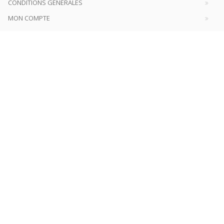
CONDITIONS GÉNÉRALES
MON COMPTE
À paraître
La France et l'Union européenne
4 sept. 2026
Nouveautés
Revue française de science politique 76-2, avril-juin
2026
10 juil. 2026
Revue française de sociologie 66 3/4, juillet-décembre
2026
7 juil. 2026