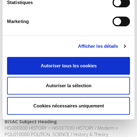
Statistiques
Internet Hierarchy
>
Economie politique
>
Economie
internationale
Catégorie (éditeur)
Marketing
Internet Hierarchy
>
Domaines
>
Histoire
Catégorie (éditeur)
Internet Hierarchy
>
Domaine histoire
>
Histoire économique
Afficher les détails
et sociale
Catégorie (éditeur)
Internet Hierarchy
>
Europe
>
Pays Européens
Autoriser tous les cookies
Catégorie (éditeur)
Internet Hierarchy
>
Domaine histoire
Autoriser la sélection
Catégorie (éditeur)
Internet Hierarchy
>
Histoire
Catégorie (éditeur)
Cookies nécessaires uniquement
Internet Hierarchy
>
International
BISAC Subject Heading
HIS000000 HISTORY > HIS037030 HISTORY / Modern >
POL010000 POLITICAL SCIENCE / History & Theory