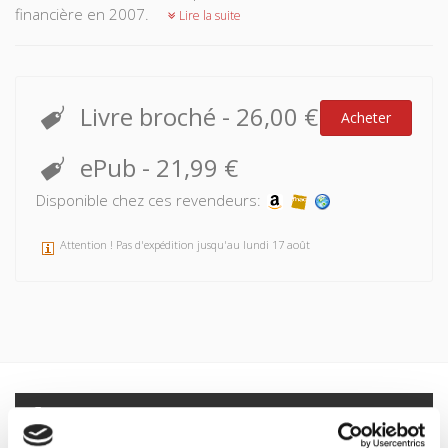
financière en 2007.
Lire la suite
Livre broché
-
26,00 €
Acheter
ePub
-
21,99 €
Disponible chez ces revendeurs:
Attention ! Pas d'expédition jusqu'au lundi 17 août
Spécifications