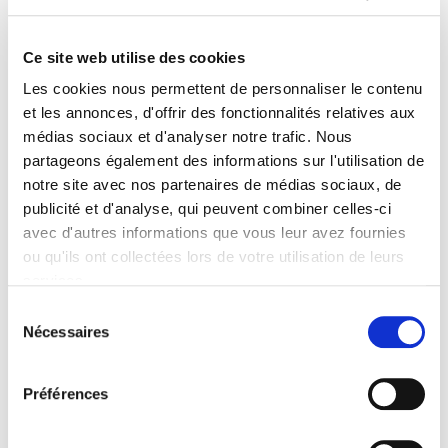
Formats
Sommaire
Ce site web utilise des cookies
Les cookies nous permettent de personnaliser le contenu
Spécifications
et les annonces, d'offrir des fonctionnalités relatives aux
médias sociaux et d'analyser notre trafic. Nous
partageons également des informations sur l'utilisation de
Éditeur
notre site avec nos partenaires de médias sociaux, de
Presses de Sciences Po
publicité et d'analyse, qui peuvent combiner celles-ci
Auteur
avec d'autres informations que vous leur avez fournies
Christophe Farquet
ou qu'ils ont collectées lors de votre utilisation de leurs
services.
Collection
Académique
Sélection
Nécessaires
Langue
du
français
consentement
Catégorie (éditeur)
Préférences
Internet Hierarchy
>
CONCOURS
>
Agrégation Histoire
Catégorie (éditeur)