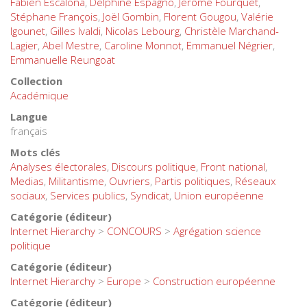
Fabien Escalona
,
Delphine Espagno
,
Jérôme Fourquet
,
Stéphane François
,
Joël Gombin
,
Florent Gougou
,
Valérie
Igounet
,
Gilles Ivaldi
,
Nicolas Lebourg
,
Christèle Marchand-
Lagier
,
Abel Mestre
,
Caroline Monnot
,
Emmanuel Négrier
,
Emmanuelle Reungoat
Collection
Académique
Langue
français
Mots clés
Analyses électorales
,
Discours politique
,
Front national
,
Medias
,
Militantisme
,
Ouvriers
,
Partis politiques
,
Réseaux
sociaux
,
Services publics
,
Syndicat
,
Union européenne
Catégorie (éditeur)
Internet Hierarchy
>
CONCOURS
>
Agrégation science
politique
Catégorie (éditeur)
Internet Hierarchy
>
Europe
>
Construction européenne
Catégorie (éditeur)