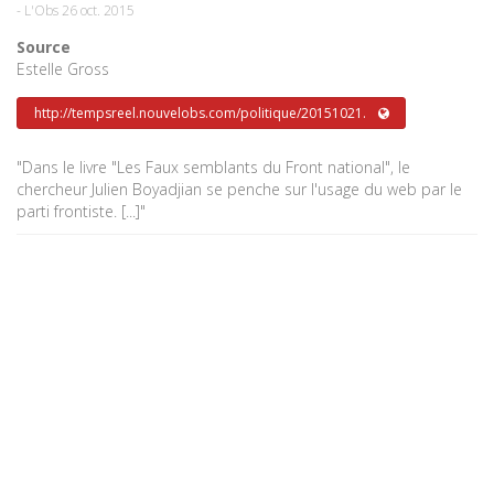
-
L'Obs
26 oct. 2015
Source
Estelle Gross
http://tempsreel.nouvelobs.com/politique/20151021.
"Dans le livre "Les Faux semblants du Front national", le
chercheur Julien Boyadjian se penche sur l'usage du web par le
parti frontiste. [...]"