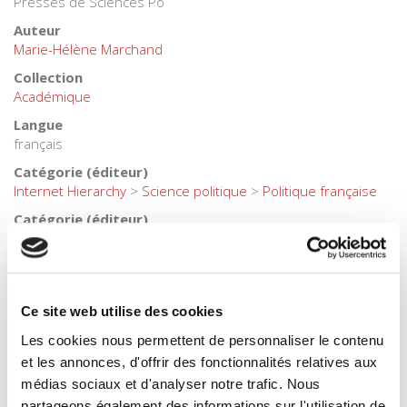
Presses de Sciences Po
Auteur
Marie-Hélène Marchand
Collection
Académique
Langue
français
Catégorie (éditeur)
Internet Hierarchy
>
Science politique
>
Politique française
Catégorie (éditeur)
Internet Hierarchy
>
Politique
BISAC Subject Heading
POL000000 POLITICAL SCIENCE
Ce site web utilise des cookies
Code publique Onix
06 Professionnel et académique
Les cookies nous permettent de personnaliser le contenu
CLIL (Version 2013-2019 )
et les annonces, d'offrir des fonctionnalités relatives aux
3283 SCIENCES POLITIQUES
médias sociaux et d'analyser notre trafic. Nous
partageons également des informations sur l'utilisation de