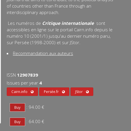
of countries other than France through an
interdisciplinary approach.
Les numéros de
Critique internationale
sont
accessibles en ligne sur le portail Cairn.info depuis le
numéro 10 (2001/1) jusqu'au dernier numéro paru,
sur Persée (1998-2000) et sur JStor.
Recommandation aux auteurs
ISSN
12907839
Issues per year
4
Cairn.info
Persée.fr
JStor
: 94.00 €
: 64.00 €