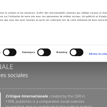
er le contenu et les annonces, d'offrir des fonctionnalités relatives aux médias sociaux et d'ana
 sur l'utilisation de notre site avec nos partenaires de médias sociaux, de publicité et d'analy
ns que vous leur avez fournies ou qu'ils ont collectées lors de votre utilisation de leurs service
e
Environment
History
International
Po
s
Statistiques
Marketing
Afficher les déta
NALE
es sociales
Critique Internationale
, created by the CERI in
1998, publishes is a comparative social sciences
journal that aims to contribute to the political analysis