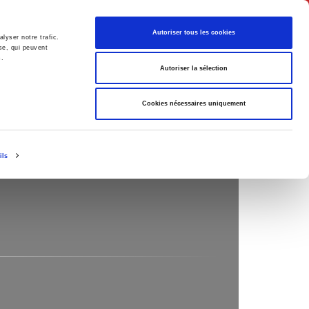
English
Autoriser tous les cookies
lyser notre trafic.
se, qui peuvent
s.
litics
Society
Autoriser la sélection
Cookies nécessaires uniquement
ils