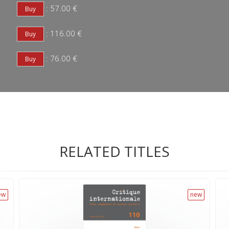
: 57.00 €
: 116.00 €
: 76.00 €
RELATED TITLES
ew
new