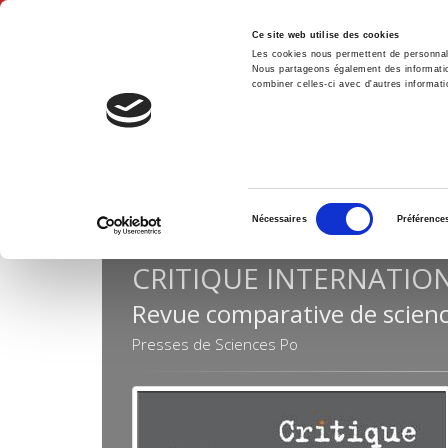
Ce site web utilise des cookies
Les cookies nous permettent de personnalis
Nous partageons également des informations
combiner celles-ci avec d'autres informatio
Hom
Reviews
Critique internationale
Home
Sélection
Nécessaires
Préférence
du
consentement
CRITIQUE INTERNATIO
Revue comparative de scienc
Presses de Sciences Po