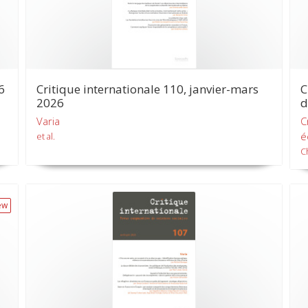
6
Critique internationale 110, janvier-mars
C
2026
d
Varia
C
é
et al.
Ch
ew