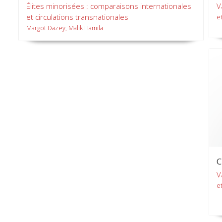
Élites minorisées : comparaisons internationales
V
et circulations transnationales
et
Margot Dazey, Malik Hamila
C
V
et