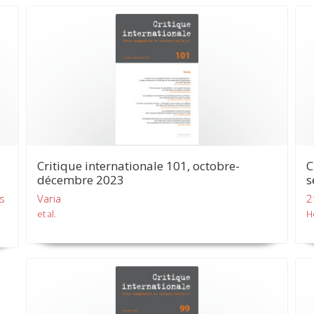
Critique internationale 101, octobre-
C
décembre 2023
s
es
Varia
2
et al.
H