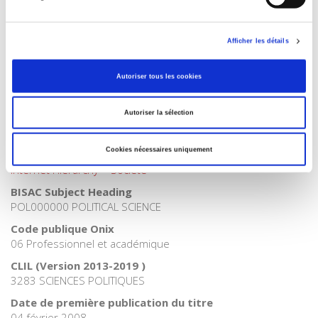
Catégorie (éditeur)
Internet Hierarchy
>
Science politique
>
Politiques publiques
Catégorie (éditeur)
Afficher les détails
Internet Hierarchy
>
Etat - Administration
Autoriser tous les cookies
Catégorie (éditeur)
Internet Hierarchy
>
Politique
Autoriser la sélection
Catégorie (éditeur)
Internet Hierarchy
>
Science politique
Cookies nécessaires uniquement
Catégorie (éditeur)
Internet Hierarchy
>
Société
BISAC Subject Heading
POL000000 POLITICAL SCIENCE
Code publique Onix
06 Professionnel et académique
CLIL (Version 2013-2019 )
3283 SCIENCES POLITIQUES
Date de première publication du titre
04 février 2008