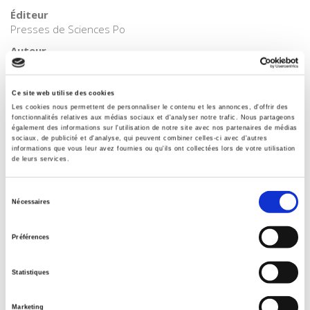
Éditeur
Presses de Sciences Po
Auteur
William Genieys
Collection
Ce site web utilise des cookies
Académique
Les cookies nous permettent de personnaliser le contenu et les annonces, d'offrir des
fonctionnalités relatives aux médias sociaux et d'analyser notre trafic. Nous partageons
Langue
également des informations sur l'utilisation de notre site avec nos partenaires de médias
français
sociaux, de publicité et d'analyse, qui peuvent combiner celles-ci avec d'autres
informations que vous leur avez fournies ou qu'ils ont collectées lors de votre utilisation
Mots clés
de leurs services.
Élites
Catégorie (éditeur)
Sélection
Nécessaires
Internet Hierarchy
>
Etat - Administration
>
Administration
du
française
consentement
Préférences
Catégorie (éditeur)
Internet Hierarchy
>
Science politique
>
Gouvernances
Statistiques
Catégorie (éditeur)
Internet Hierarchy
>
Domaines
>
Gouvernances
Marketing