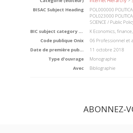
Catégorie (éditeur)
Internet Hierarchy
>
BISAC Subject Heading
POL000000 POLITICAL
POL023000 POLITICAL
SCIENCE / Public Polic
BIC subject category (UK)
K Economics, finance
Code publique Onix
06 Professionnel et
Date de première publication du titre
11 octobre 2018
Type d'ouvrage
Monographie
Avec
Bibliographie
ABONNEZ-V