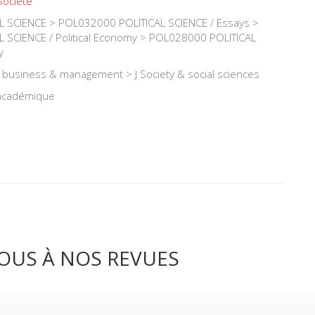
Société
 SCIENCE > POL032000 POLITICAL SCIENCE / Essays >
 SCIENCE / Political Economy > POL028000 POLITICAL
y
, business & management > J Society & social sciences
 académique
OUS À NOS REVUES