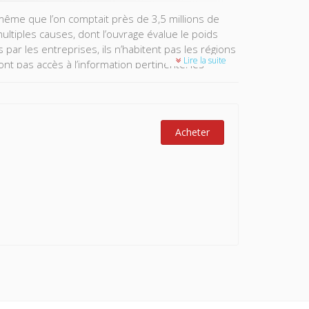
même que l’on comptait près de 3,5 millions de
ltiples causes, dont l’ouvrage évalue le poids
r les entreprises, ils n’habitent pas les régions
Lire la suite
nt pas accès à l’information pertinente, les
our améliorer les appariements sur le marché du
ement des demandeurs d’emploi et des entreprises
Acheter
nitives que de la
data science
.