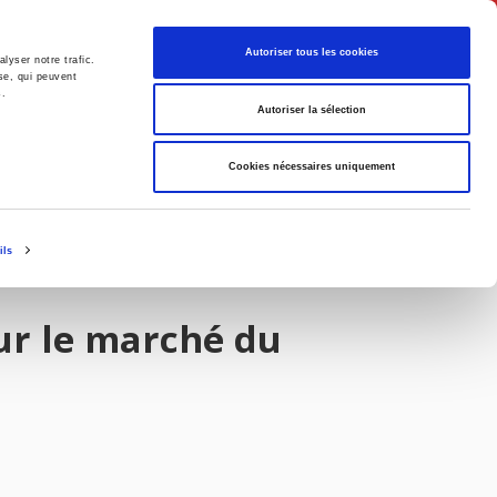
Français
Autoriser tous les cookies
lyser notre trafic.
se, qui peuvent
s.
Politique
Société
Autoriser la sélection
Cookies nécessaires uniquement
ils
ur le marché du