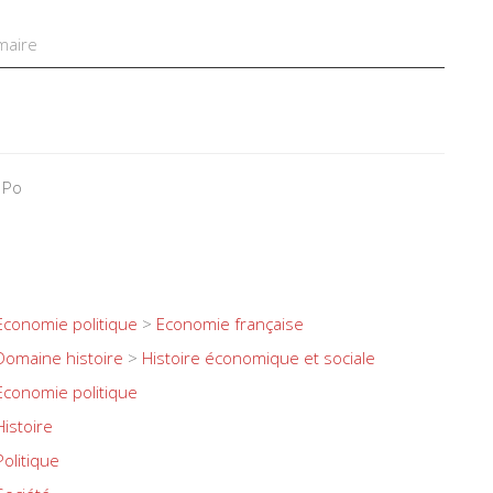
aire
 Po
Economie politique
>
Economie française
Domaine histoire
>
Histoire économique et sociale
Economie politique
Histoire
Politique