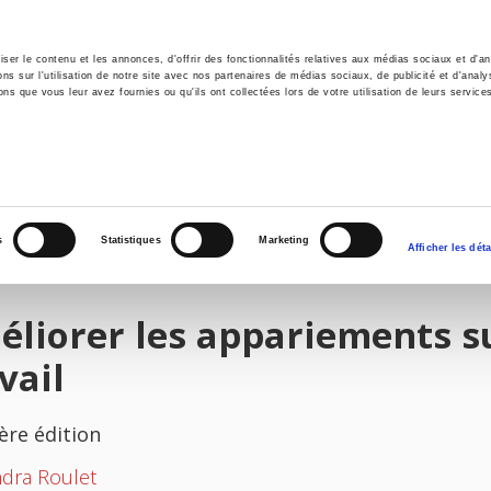
er le contenu et les annonces, d'offrir des fonctionnalités relatives aux médias sociaux et d'ana
 sur l'utilisation de notre site avec nos partenaires de médias sociaux, de publicité et d'analy
ns que vous leur avez fournies ou qu'ils ont collectées lors de votre utilisation de leurs service
il
Environnement
Histoire
International
s
Statistiques
Marketing
Afficher les déta
liorer les appariements s
vail
ère édition
dra Roulet