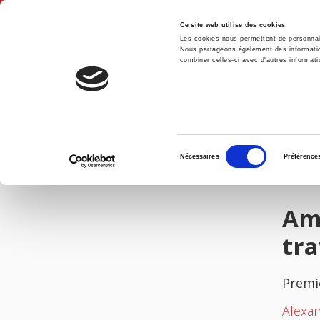
Ce site web utilise des cookies
Les cookies nous permettent de personnalis
Nous partageons également des informations
combiner celles-ci avec d'autres informatio
Accue
Améliorer les appariements sur le marché du travail
Accueil
Sélection
Nécessaires
Préférence
du
IMAGES
consentement
Amé
tra
Premi
Alexan