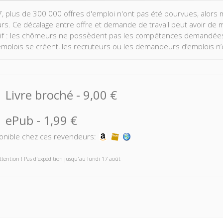
, plus de 300 000 offres d'emploi n'ont pas été pourvues, alors 
s. Ce décalage entre offre et demande de travail peut avoir de mu
if : les chômeurs ne possèdent pas les compétences demandées pa
emplois se créent, les recruteurs ou les demandeurs d’emplois n’o
 ne jouent pas leur rôle d’équilibrage du marché, etc.
ge examine ensuite l’efficacité des outils classiques mobilisés p
 – formation, aides à la mobilité, assurance chômage, accompagn
Livre broché
-
9,00 €
plore les nouvelles approches issues aussi bien des sciences cog
ePub
-
1,99 €
onible chez ces revendeurs:
ttention ! Pas d'expédition jusqu'au lundi 17 août