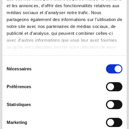
Spécifications
et les annonces, d'offrir des fonctionnalités relatives aux
médias sociaux et d'analyser notre trafic. Nous
Formats
partageons également des informations sur l'utilisation de
notre site avec nos partenaires de médias sociaux, de
Sommaire
publicité et d'analyse, qui peuvent combiner celles-ci
avec d'autres informations que vous leur avez fournies
Spécifications
ou qu'ils ont collectées lors de votre utilisation de leurs
services.
Sélection
Éditeur
Nécessaires
du
Presses de Sciences Po
consentement
Auteur
Thomas Barnay
,
Florence Jusot
Préférences
Collection
Sécuriser l'emploi
Statistiques
Langue
français
Marketing
Catégorie (éditeur)