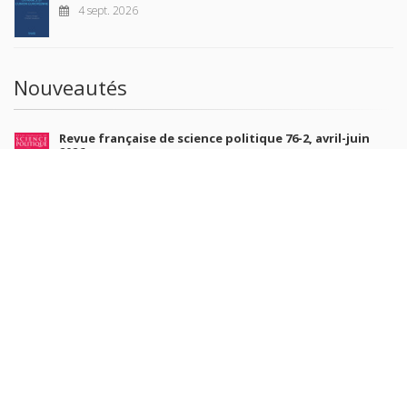
4 sept. 2026
Nouveautés
Revue française de science politique 76-2, avril-juin
2026
10 juil. 2026
Revue française de sociologie 66 3/4, juillet-décembre
2026
7 juil. 2026
Sociétés contemporaines 139, 2025
6 juil. 2026
Raisons politiques 102, mai 2026
23 juin 2026