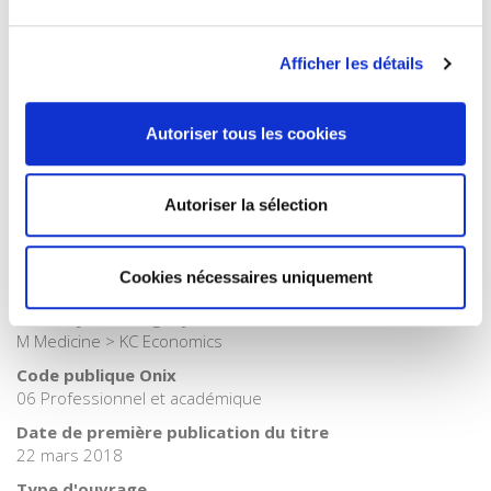
Internet Hierarchy
>
Economie politique
>
Economie
française
Afficher les détails
Catégorie (éditeur)
Internet Hierarchy
>
Politique
Catégorie (éditeur)
Autoriser tous les cookies
Internet Hierarchy
>
Santé
Catégorie (éditeur)
Internet Hierarchy
>
Société
Autoriser la sélection
BISAC Subject Heading
SOC000000 SOCIAL SCIENCE > POL023000 POLITICAL
Cookies nécessaires uniquement
SCIENCE / Political Economy
BIC subject category (UK)
M Medicine > KC Economics
Code publique Onix
06 Professionnel et académique
Date de première publication du titre
22 mars 2018
Type d'ouvrage