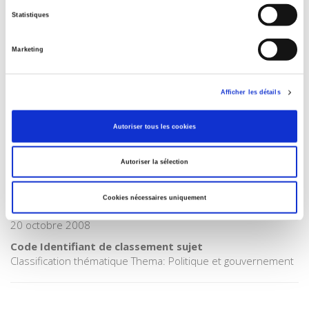
Internet Hierarchy
>
Europe
Statistiques
Catégorie (éditeur)
Internet Hierarchy
>
International
Marketing
Catégorie (éditeur)
Internet Hierarchy
>
Politique
Afficher les détails
BISAC Subject Heading
POL000000 POLITICAL SCIENCE
Autoriser tous les cookies
Code publique Onix
01 Grand public
Autoriser la sélection
CLIL (Version 2013-2019 )
3283 SCIENCES POLITIQUES
Cookies nécessaires uniquement
Date de première publication du titre
20 octobre 2008
Code Identifiant de classement sujet
Classification thématique Thema: Politique et gouvernement