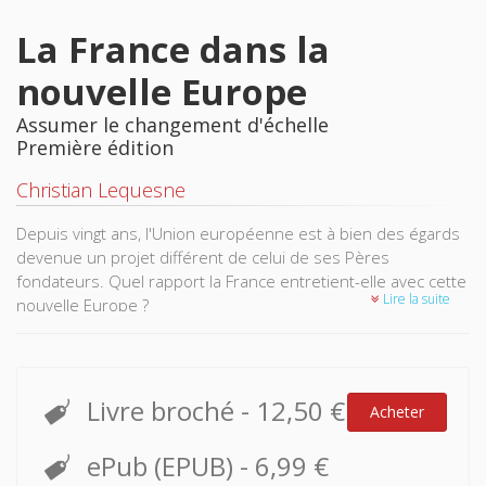
La France dans la
nouvelle Europe
Assumer le changement d'échelle
Première édition
Christian Lequesne
Depuis vingt ans, l'Union européenne est à bien des égards
devenue un projet différent de celui de ses Pères
fondateurs. Quel rapport la France entretient-elle avec cette
Lire la suite
nouvelle Europe ?
Observateur attentif de la politique européenne de la
France, mais aussi des institutions, des politiques et du
processus d’élargissement de l’Union européenne, Christian
Livre broché
-
12,50 €
Acheter
Lequesne explique pourquoi la France, ses élites politiques
et sa société ont tant de mal à penser le rôle de leur pays
ePub (EPUB)
-
6,99 €
dans l’Union européenne élargie, comme d’ailleurs à penser