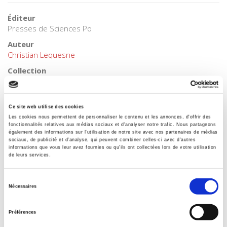
Éditeur
Presses de Sciences Po
Auteur
Christian Lequesne
Collection
Nouveaux Débats
Langue
français
Ce site web utilise des cookies
Les cookies nous permettent de personnaliser le contenu et les annonces, d'offrir des
Mots clés
fonctionnalités relatives aux médias sociaux et d'analyser notre trafic. Nous partageons
Construction européenne
,
Élargissement
,
Europe
,
France
,
également des informations sur l'utilisation de notre site avec nos partenaires de médias
sociaux, de publicité et d'analyse, qui peuvent combiner celles-ci avec d'autres
Institutions européennes
,
Opinion publique
,
Réferendum
,
informations que vous leur avez fournies ou qu'ils ont collectées lors de votre utilisation
Turquie
,
Union européenne
de leurs services.
Catégorie (éditeur)
Internet Hierarchy
>
Europe
>
Construction européenne
Sélection
Nécessaires
du
Catégorie (éditeur)
consentement
Internet Hierarchy
>
Science politique
>
Politique française
Préférences
Catégorie (éditeur)