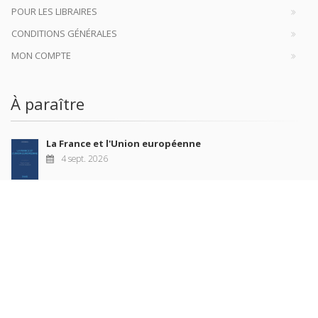
POUR LES LIBRAIRES
CONDITIONS GÉNÉRALES
MON COMPTE
À paraître
La France et l'Union européenne
4 sept. 2026
Nouveautés
Revue française de science politique 76-2, avril-juin
2026
10 juil. 2026
Revue française de sociologie 66 3/4, juillet-décembre