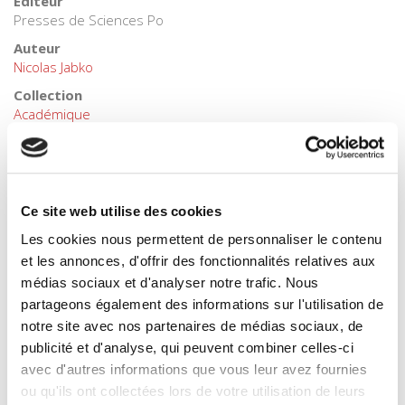
Éditeur
Presses de Sciences Po
Auteur
Nicolas Jabko
Collection
Académique
Langue
français
Catégorie (éditeur)
Internet Hierarchy
>
CONCOURS
>
Agrégation Histoire
Ce site web utilise des cookies
Catégorie (éditeur)
Les cookies nous permettent de personnaliser le contenu
Internet Hierarchy
>
Europe
>
Construction européenne
et les annonces, d'offrir des fonctionnalités relatives aux
Catégorie (éditeur)
médias sociaux et d'analyser notre trafic. Nous
Internet Hierarchy
>
Europe
>
Politiques européennes
partageons également des informations sur l'utilisation de
notre site avec nos partenaires de médias sociaux, de
Catégorie (éditeur)
Internet Hierarchy
>
Europe
publicité et d'analyse, qui peuvent combiner celles-ci
avec d'autres informations que vous leur avez fournies
Catégorie (éditeur)
ou qu'ils ont collectées lors de votre utilisation de leurs
Internet Hierarchy
>
Histoire