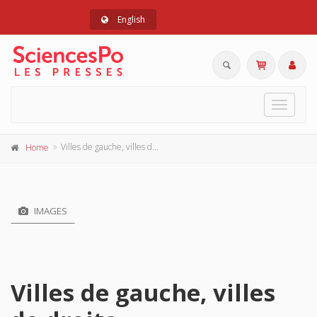
English
Toggle
navigat
Villes de gauche, villes de droite
Home
IMAGES
Villes de gauche, villes