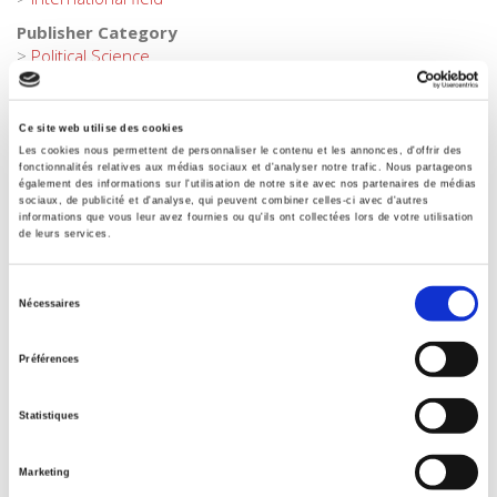
Publisher Category
>
Political Science
Publisher Category
>
Politics
Ce site web utilise des cookies
BISAC Subject Heading
Les cookies nous permettent de personnaliser le contenu et les annonces, d'offrir des
POL000000 POLITICAL SCIENCE
fonctionnalités relatives aux médias sociaux et d'analyser notre trafic. Nous partageons
également des informations sur l'utilisation de notre site avec nos partenaires de médias
BIC subject category (UK)
sociaux, de publicité et d'analyse, qui peuvent combiner celles-ci avec d'autres
informations que vous leur avez fournies ou qu'ils ont collectées lors de votre utilisation
J Society & social sciences > JP Politics & government
de leurs services.
Onix Audience Codes
06 Professional and scholarly
Sélection
Nécessaires
du
Title First Published
17 May 2018
consentement
Préférences
Type of Work
Monograph
Statistiques
Includes
Index, Bibliography
Marketing