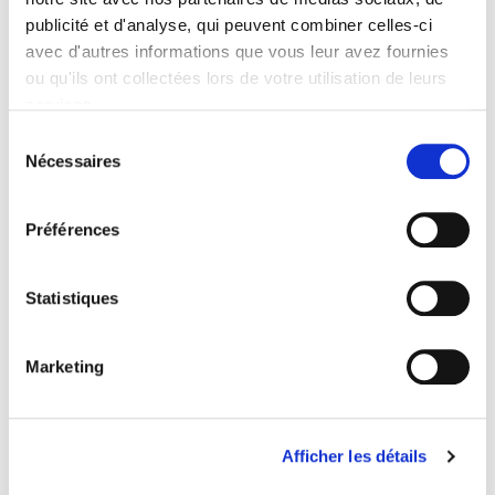
publicité et d'analyse, qui peuvent combiner celles-ci
avec d'autres informations que vous leur avez fournies
ou qu'ils ont collectées lors de votre utilisation de leurs
Des élus en campagne
services.
Luttes municipales dans les bourgs industriels (xxe-xxie
Sélection
siècles)
Nécessaires
du
Julian Mischi
consentement
Préférences
Statistiques
Marketing
Afficher les détails
IA et santé