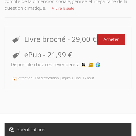
compte de la dimension sociale, genrée et inégalitaire de la
question climatique.
Lire la suite
Livre broché
-
29,00 €
Acheter
ePub
-
21,99 €
Disponible chez ces revendeurs:
Attention ! Pas d'expédition jusqu'au lundi 17 août
Spécifications