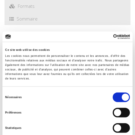
Formats
Sommaire
Spécifications
Ce site web utilise des cookies
Les cookies nous permettent de personnaliser le contenu et les annonces, d'offrir des
Éditeur
fonctionnalités relatives aux médias sociaux et d'analyser notre trafic. Nous partageons
Presses de Sciences Po
également des informations sur l'utilisation de notre site avec nos partenaires de médias
sociaux, de publicité et d'analyse, qui peuvent combiner celles-ci avec d'autres
Auteur
informations que vous leur avez fournies ou qu'ils ont collectées lors de votre utilisation
Rémi Beau
,
Catherine Larrère
de leurs services.
Avec
Sélection
Stefan C. Aykut
,
Bernadette Bensaude-Vincent
,
Dominique
Nécessaires
Bourg
,
Pierre Charbonnier
,
Yves Cochet
,
Geremia Cometti
,
du
Hiav-Yen Dam
,
Pierre De Jouvancourt
,
Isabelle Delpla
,
Vincent
consentement
Préférences
Devictor
,
Sébastien Dutreuil
,
Virginia Garcia-Acosta
,
Barbara
Glowczewski
,
Tommaso Guariento
,
Emilie Hache
,
Clive
Hamilton
,
Elizabeth Hennessy
,
Alf Hornborg
,
Dale Jamieson
,
Statistiques
Simon L. Lewis
,
Lydie Laigle
,
Christophe Laurens
,
Bronwyn