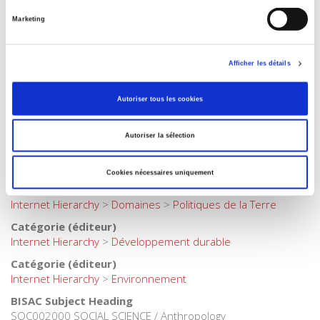
Lay
,
Sacha Loeve
,
Michel Lussault
,
Virginie Maris
,
Mark A.
Marketing
Maslin
,
Baptiste Morizot
,
German Palacio
,
Marie-Hélène
Parizeau
,
Yannick Rumpala
,
Sébastien Scotto di Vettimo
,
Astrid Ulloa
,
Alberto Vargas
Afficher les détails
Préface de
Philippe Descola
Autoriser tous les cookies
Collection
Académique
Autoriser la sélection
Langue
français
Cookies nécessaires uniquement
Catégorie (éditeur)
Internet Hierarchy
>
Domaines
>
Politiques de la Terre
Catégorie (éditeur)
Internet Hierarchy
>
Développement durable
Catégorie (éditeur)
Internet Hierarchy
>
Environnement
BISAC Subject Heading
SOC002000 SOCIAL SCIENCE / Anthropology